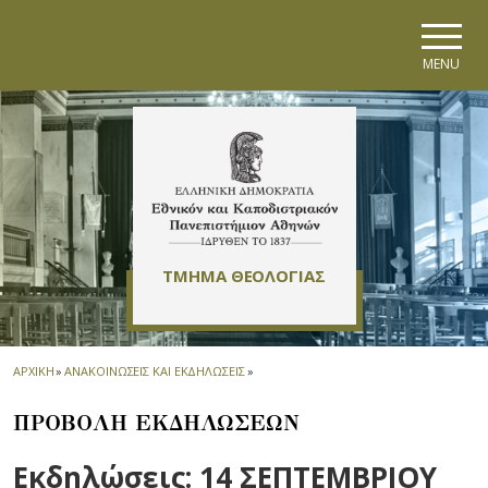
Skip to main navigation
Skip to main content
Skip to page footer
MENU
ΤΜΗΜΑ ΘΕΟΛΟΓΙΑΣ
ΑΡΧΙΚΗ
»
ΑΝΑΚΟΙΝΩΣΕΙΣ ΚΑΙ ΕΚΔΗΛΩΣΕΙΣ
»
ΠΡΟΒΟΛΗ ΕΚΔΗΛΩΣΕΩΝ
Εκδηλώσεις: 14 ΣΕΠΤΕΜΒΡΙΟΥ