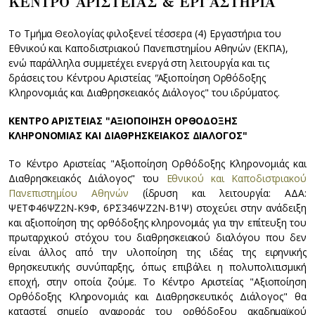
ΚΕΝΤΡΟ ΑΡΙΣΤΕΙΑΣ & ΕΡΓΑΣΤΗΡΙΑ
Το Τμήμα Θεολογίας φιλοξενεί τέσσερα (4) Εργαστήρια του
Εθνικού και Καποδιστριακού Πανεπιστημίου Αθηνών (ΕΚΠΑ),
ενώ παράλληλα συμμετέχει ενεργά στη λειτουργία και τις
δράσεις του Κέντρου Αριστείας
"
Αξιοποίηση Ορθόδοξης
Κληρονομιάς και Διαθρησκειακός Διάλογος" του ιδρύματος.
ΚΕΝΤΡΟ ΑΡΙΣΤΕΙΑΣ "ΑΞΙΟΠΟΙΗΣΗ ΟΡΘΟΔΟΞΗΣ
ΚΛΗΡΟΝΟΜΙΑΣ ΚΑΙ ΔΙΑΘΡΗΣΚΕΙΑΚΟΣ ΔΙΑΛΟΓΟΣ"
Το Κέντρο Αριστείας "Αξιοποίηση Ορθόδοξης Κληρονομιάς και
Διαθρησκειακός Διάλογος" του
Εθνικού και Καποδιστριακού
Πανεπιστημίου Αθηνών
(ίδρυση και λειτουργία: ΑΔΑ:
ΨΕΤΦ46ΨΖ2Ν-Κ9Φ, 6ΡΣ346ΨΖ2Ν-Β1Ψ) στοχεύει στην ανάδειξη
και αξιοποίηση της ορθόδοξης κληρονομιάς για την επίτευξη του
πρωταρχικού στόχου του διαθρησκειακού διαλόγου που δεν
είναι άλλος από την υλοποίηση της ιδέας της ειρηνικής
θρησκευτικής συνύπαρξης, όπως επιβάλει η πολυπολιτισμική
εποχή, στην οποία ζούμε. Το Κέντρο Αριστείας "Αξιοποίηση
Ορθόδοξης Κληρονομιάς και Διαθρησκευτικός Διάλογος" θα
καταστεί σημείο αναφοράς του ορθόδοξου ακαδημαϊκού