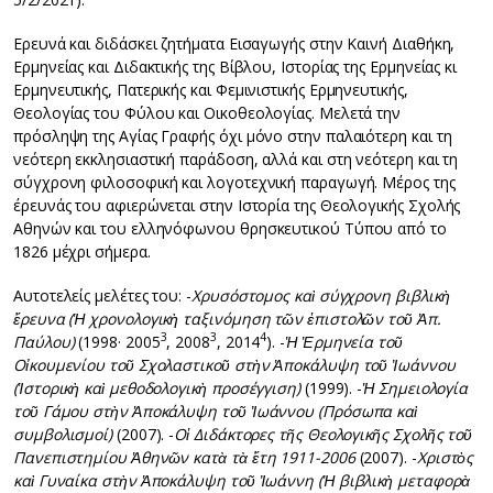
Ερευνά και διδάσκει ζητήματα Εισαγωγής στην Καινή Διαθήκη,
Ερμηνείας και Διδακτικής της Βίβλου, Ιστορίας της Ερμηνείας κι
Ερμηνευτικής, Πατερικής και Φεμινιστικής Ερμηνευτικής,
Θεολογίας του Φύλου και Οικοθεολογίας. Μελετά την
πρόσληψη της Αγίας Γραφής όχι μόνο στην παλαιότερη και τη
νεότερη εκκλησιαστική παράδοση, αλλά και στη νεότερη και τη
σύγχρονη φιλοσοφική και λογοτεχνική παραγωγή. Μέρος της
έρευνάς του αφιερώνεται στην Ιστορία της Θεολογικής Σχολής
Αθηνών και του ελληνόφωνου θρησκευτικού Τύπου από το
1826 μέχρι σήμερα.
Αυτοτελείς μελέτες του: -
Χρυσόστομος καὶ σύγχρονη βιβλικὴ
ἔρευνα (Ἡ χρονολογικὴ ταξινόμηση τῶν ἐπιστολῶν τοῦ Ἀπ.
3
3
4
Παύλου)
(1998· 2005
, 2008
, 2014
). -
Ἡ Ἑρμηνεία τοῦ
Οἰκουμενίου τοῦ Σχολαστικοῦ στὴν Ἀποκάλυψη τοῦ Ἰωάννου
(Ἱστορικὴ καὶ μεθοδολογικὴ προσέγγιση)
(1999). -
Ἡ Σημειολογία
τοῦ Γάμου στὴν Ἀποκάλυψη τοῦ Ἰωάννου (Πρόσωπα καὶ
συμβολισμοί)
(2007). -
Οἱ Διδάκτορες τῆς Θεολογικῆς Σχολῆς τοῦ
Πανεπιστημίου Ἀθηνῶν κατὰ τὰ ἔτη 1911-2006
(2007). -
Χριστὸς
καὶ Γυναίκα στὴν Ἀποκάλυψη τοῦ Ἰωάννη (Ἡ βιβλικὴ μεταφορὰ