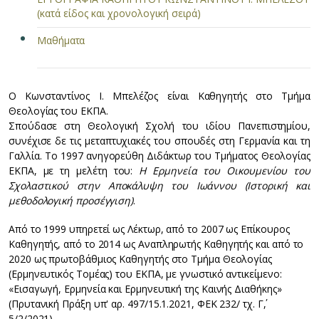
(κατά είδος και χρονολογική σειρά)
Μαθήματα
Ο Κωνσταντίνος Ι. Μπελέζος είναι Καθηγητής στο Τμήμα
Θεολογίας του ΕΚΠΑ.
Σπούδασε στη Θεολογική Σχολή του ιδίου Πανεπιστημίου,
συνέχισε δε τις μεταπτυχιακές του σπουδές στη Γερμανία και τη
Γαλλία. Το 1997 ανηγορεύθη Διδάκτωρ του Τμήματος Θεολογίας
ΕΚΠΑ, με τη μελέτη του:
Η Ερμηνεία του Οικουμενίου του
Σχολαστικού στην Αποκάλυψη του Ιωάννου (Ιστορική και
μεθοδολογική προσέγγιση)
.
Από το 1999 υπηρετεί ως Λέκτωρ, από το 2007 ως Επίκουρος
Καθηγητής, από το 2014 ως Αναπληρωτής Καθηγητής και από το
2020 ως πρωτοβάθμιος Καθηγητής στο Τμήμα Θεολογίας
(Ερμηνευτικός Τομέας) του ΕΚΠΑ, με γνωστικό αντικείμενο:
«Εισαγωγή, Ερμηνεία και Ερμηνευτική της Καινής Διαθήκης»
(Πρυτανική Πράξη υπ' αρ. 497/15.1.2021, ΦΕΚ 232/ τχ. Γ΄,
5/2/2021).