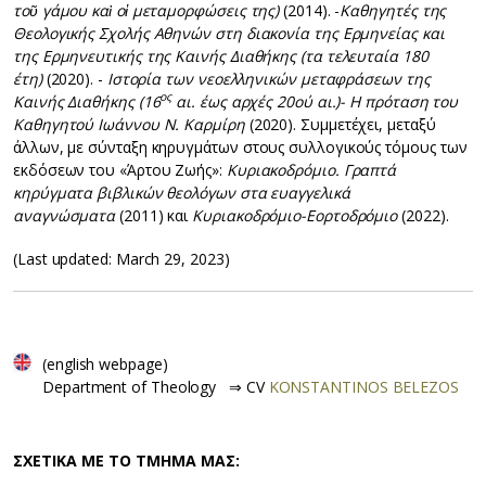
τοῦ γάμου καὶ οἱ μεταμορφώσεις της)
(2014). -
Καθηγητές της
Θεολογικής Σχολής Αθηνών στη διακονία της Ερμηνείας και
της Ερμηνευτικής της Καινής Διαθήκης (τα τελευταία 180
έτη)
(2020). -
Ιστορία των νεοελληνικών μεταφράσεων της
ος
Καινής Διαθήκης (16
αι. έως αρχές 20ού αι.)- Η πρόταση του
Καθηγητού Ιωάννου Ν. Καρμίρη
(2020). Συμμετέχει, μεταξύ
άλλων, με σύνταξη κηρυγμάτων στους συλλογικούς τόμους των
εκδόσεων του «Άρτου Ζωής»:
Κυριακοδρόμιο. Γραπτά
κηρύγματα βιβλικών θεολόγων στα ευαγγελικά
αναγνώσματα
(2011) και
Κυριακοδρόμιο-Εορτοδρόμιο
(2022).
(Last updated: March 29, 2023)
(english webpage)
Department of Theology ⇒ CV
KONSTANTINOS BELEZOS
ΣΧΕΤΙΚΑ ΜΕ ΤΟ ΤΜΗΜΑ ΜΑΣ: