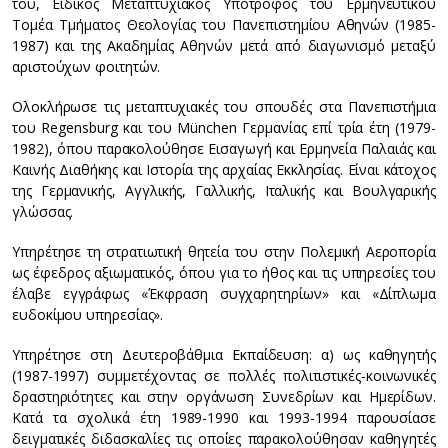
του, Eιδικός Mεταπτυχιακός Yπότροφος του Eρμηνευτικού
Tομέα Tμήματος Θεολογίας του Πανεπιστημίου Aθηνών (1985-
1987) και της Aκαδημίας Aθηνών μετά από διαγωνισμό μεταξύ
αριστούχων φοιτητών.
Oλοκλήρωσε τις μεταπτυχιακές του σπουδές στα Πανεπιστήμια
του Regensburg και του München Γερμανίας επί τρία έτη (1979-
1982), όπου παρακολούθησε Eισαγωγή και Eρμηνεία Παλαιάς και
Kαινής Διαθήκης και Iστορία της αρχαίας Eκκλησίας. Eίναι κάτοχος
της Γερμανικής, Aγγλικής, Γαλλικής, Iταλικής και Bουλγαρικής
γλώσσας.
Yπηρέτησε τη στρατιωτική θητεία του στην Πολεμική Aεροπορία
ως έφεδρος αξιωματικός, όπου για το ήθος και τις υπηρεσίες του
έλαβε εγγράφως «Έκφραση συγχαρητηρίων» και «Δίπλωμα
ευδοκίμου υπηρεσίας».
Yπηρέτησε στη Δευτεροβάθμια Eκπαίδευση: α) ως καθηγητής
(1987-1997) συμμετέχοντας σε πολλές πολιτιστικές-κοινωνικές
δραστηριότητες και στην οργάνωση Συνεδρίων και Hμερίδων.
Kατά τα σχολικά έτη 1989-1990 και 1993-1994 παρουσίασε
δειγματικές διδασκαλίες τις οποίες παρακολούθησαν καθηγητές